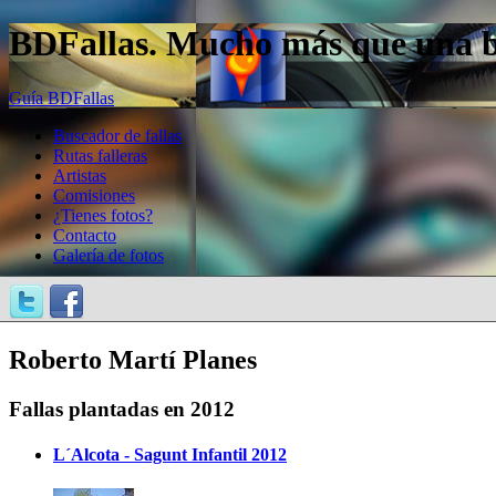
BDFallas. Mucho más que una bas
Guía BDFallas
Buscador de fallas
Rutas falleras
Artistas
Comisiones
¿Tienes fotos?
Contacto
Galería de fotos
Roberto Martí Planes
Fallas plantadas en 2012
L´Alcota - Sagunt Infantil 2012