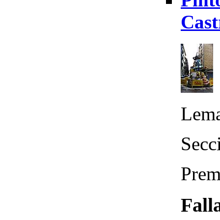
Cast
Lema
Secc
Prem
Fall