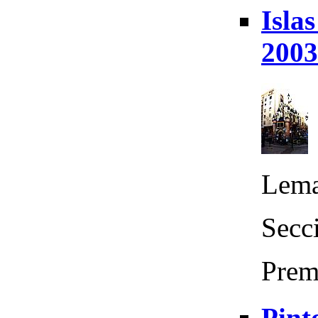
Isla
2003
Lema
Secc
Prem
Pint