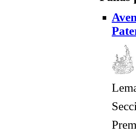
Aven
Pate
Lema
Secc
Prem