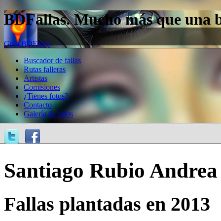
BDFallas. Mucho más que una bas
Guía BDFallas
Buscador de fallas
Rutas falleras
Artistas
Comisiones
¿Tienes fotos?
Contacto
Galería de fotos
Santiago Rubio Andrea
Fallas plantadas en 2013