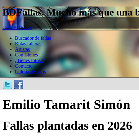
BDFallas. Mucho más que una bas
Guía BDFallas
Buscador de fallas
Rutas falleras
Artistas
Comisiones
¿Tienes fotos?
Contacto
Galería de fotos
Emilio Tamarit Simón
Fallas plantadas en 2026