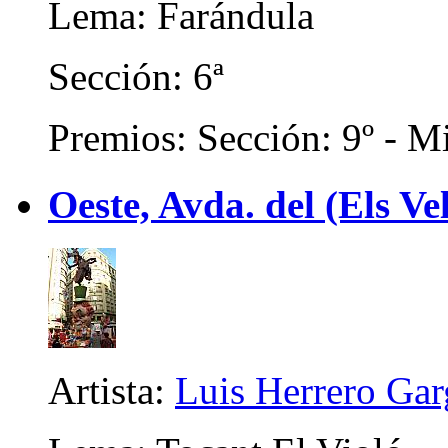
Lema: Farándula
Sección: 6ª
Premios: Sección: 9º - Mi
Oeste, Avda. del (Els Ve
Artista:
Luis Herrero Gar