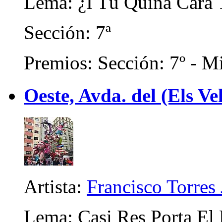
Lema: ¿I Tú Quina Cara 
Sección: 7ª
Premios: Sección: 7º - Mi
Oeste, Avda. del (Els Ve
Artista:
Francisco Torres 
Lema: Casi Res Porta El 