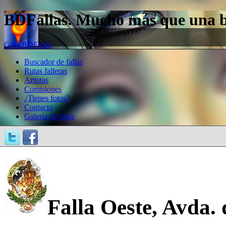
BDFallas. Mucho más que una bas
Guía BDFallas
Buscador de fallas
Rutas falleras
Artistas
Comisiones
¿Tienes fotos?
Contacto
Galería de fotos
Falla Oeste, Avda. d