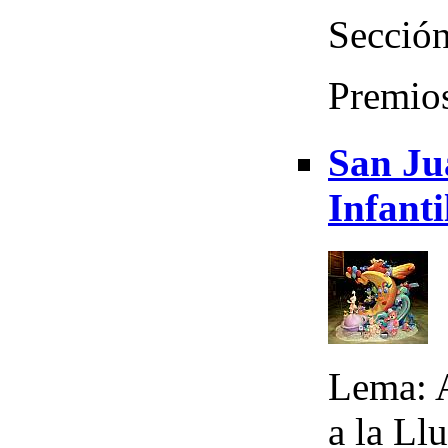
Sección
Premio
San Ju
Infanti
Lema: A
a la Ll