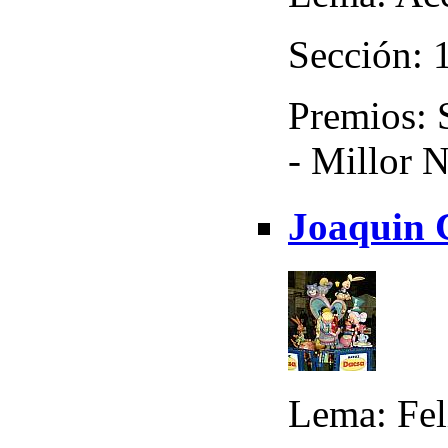
Sección: 
Premios: S
- Millor N
Joaquin C
Lema: Fel