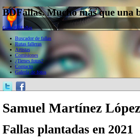
BDFallas. Mucho más que una bas
Guía BDFallas
Buscador de fallas
Rutas falleras
Artistas
Comisiones
¿Tienes fotos?
Contacto
Galería de fotos
Samuel Martínez López
Fallas plantadas en 2021