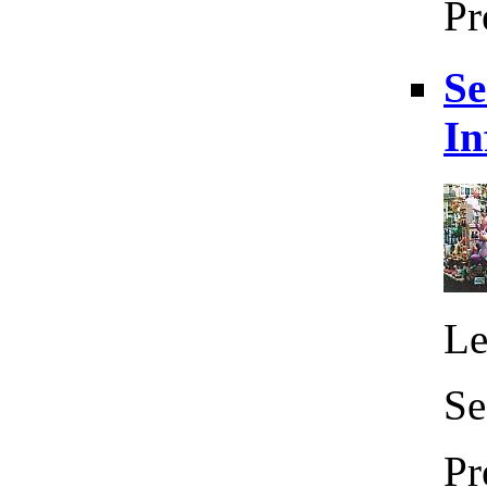
Pr
Se
In
Le
Se
Pr