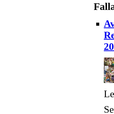
Fall
Av
Re
20
Le
Se