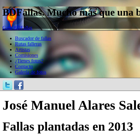
BDFallas. Mucho más que una bas
Guía BDFallas
Buscador de fallas
Rutas falleras
Artistas
Comisiones
¿Tienes fotos?
Contacto
Galería de fotos
José Manuel Alares Sal
Fallas plantadas en 2013