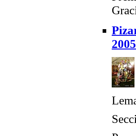
Graci
Piza
2005
Lema
Secc