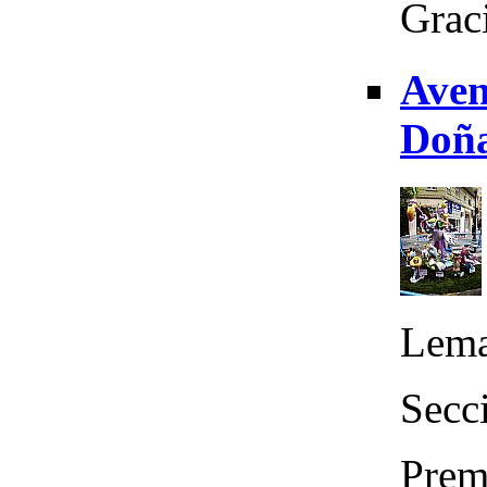
Graci
Aven
Doña
Lema
Secci
Premi