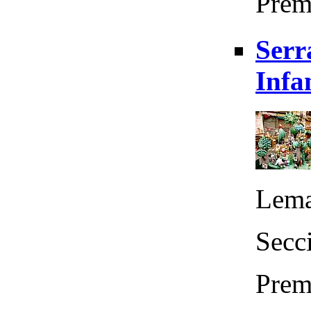
Prem
Serr
Infa
Lema
Secci
Prem