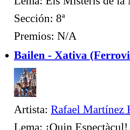
Lema: Els Misteris de la 
Sección: 8ª
Premios: N/A
Bailen - Xativa (Ferrov
Artista:
Rafael Martínez 
Lema: ¡Quin Espectàcul!