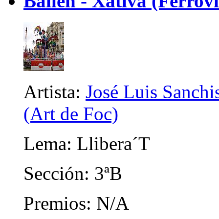
Bailen - Xativa (Ferrov
Artista:
José Luis Sanchis
(Art de Foc)
Lema: Llibera´T
Sección: 3ªB
Premios: N/A