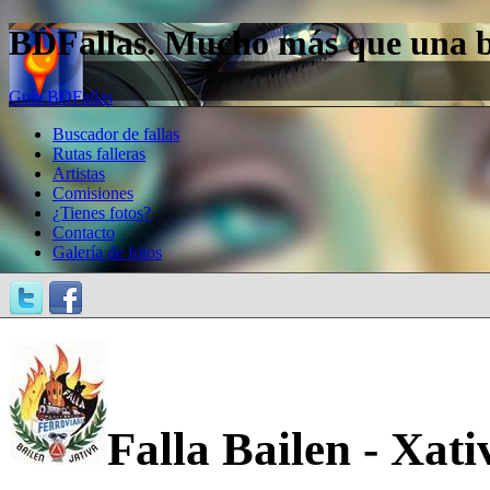
BDFallas. Mucho más que una bas
Guía BDFallas
Buscador de fallas
Rutas falleras
Artistas
Comisiones
¿Tienes fotos?
Contacto
Galería de fotos
Falla Bailen - Xati