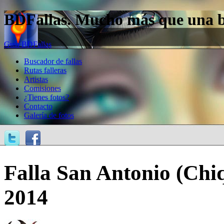
BDFallas. Mucho más que una bas
Guía BDFallas
Buscador de fallas
Rutas falleras
Artistas
Comisiones
¿Tienes fotos?
Contacto
Galería de fotos
Falla San Antonio (Chiq
2014