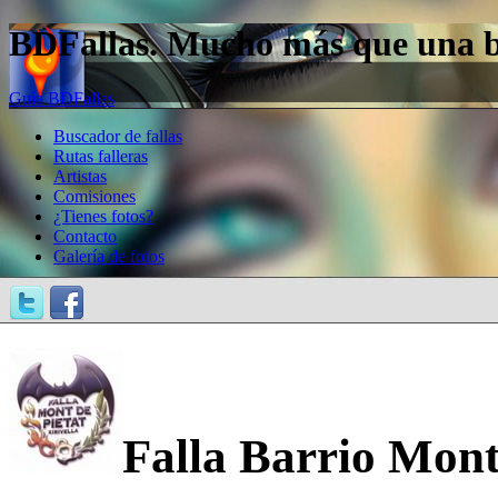
BDFallas. Mucho más que una bas
Guía BDFallas
Buscador de fallas
Rutas falleras
Artistas
Comisiones
¿Tienes fotos?
Contacto
Galería de fotos
Falla Barrio Mont