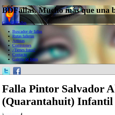
BDFallas. Mucho más que una bas
Guía BDFallas
Buscador de fallas
Rutas falleras
Artistas
Comisiones
¿Tienes fotos?
Contacto
Galería de fotos
Falla Pintor Salvador Ab
(Quarantahuit) Infantil