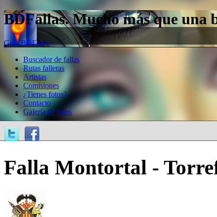
BDFallas. Mucho más que una bas
Guía BDFallas
Buscador de fallas
Rutas falleras
Artistas
Comisiones
¿Tienes fotos?
Contacto
Galería de fotos
Falla Montortal - Torref