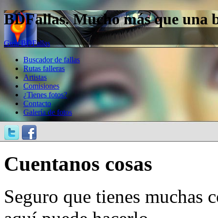
BDFallas. Mucho más que una bas
Guía BDFallas
Buscador de fallas
Rutas falleras
Artistas
Comisiones
¿Tienes fotos?
Contacto
Galería de fotos
Cuentanos cosas
Seguro que tienes muchas c