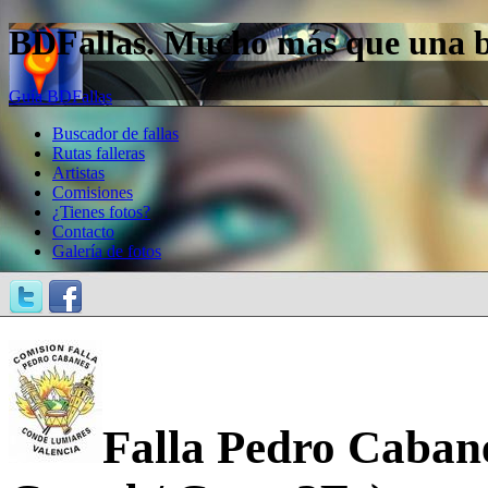
BDFallas. Mucho más que una bas
Guía BDFallas
Buscador de fallas
Rutas falleras
Artistas
Comisiones
¿Tienes fotos?
Contacto
Galería de fotos
Falla Pedro Caban