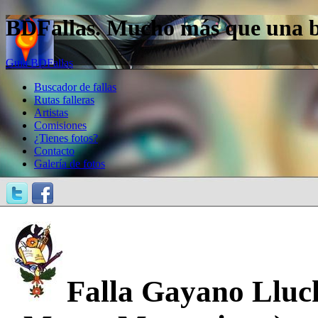
BDFallas. Mucho más que una bas
Guía BDFallas
Buscador de fallas
Rutas falleras
Artistas
Comisiones
¿Tienes fotos?
Contacto
Galería de fotos
Falla Gayano Lluc