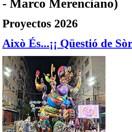
- Marco Merenciano)
Proyectos 2026
Això És...¡¡ Qüestió de Sòr