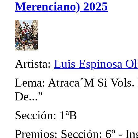
Merenciano) 2025
Artista:
Luis Espinosa O
Lema: Atraca´M Si Vols. l
De..."
Sección: 1ªB
Premios: Sección: 6º - In