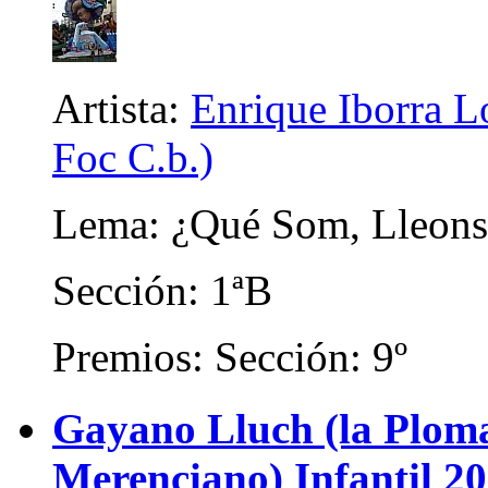
Artista:
Enrique Iborra Lo
Foc C.b.)
Lema: ¿Qué Som, Lleon
Sección: 1ªB
Premios: Sección: 9º
Gayano Lluch (la Plom
Merenciano) Infantil 2