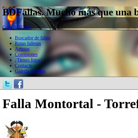
BDFallas. Mucho más que una bas
Guía BDFallas
Buscador de fallas
Rutas falleras
Artistas
Comisiones
¿Tienes fotos?
Contacto
Galería de fotos
Falla Montortal - Torref