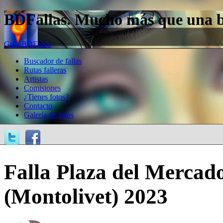
BDFallas. Mucho más que una bas
Guía BDFallas
Buscador de fallas
Rutas falleras
Artistas
Comisiones
¿Tienes fotos?
Contacto
Galería de fotos
Falla Plaza del Mercad
(Montolivet) 2023