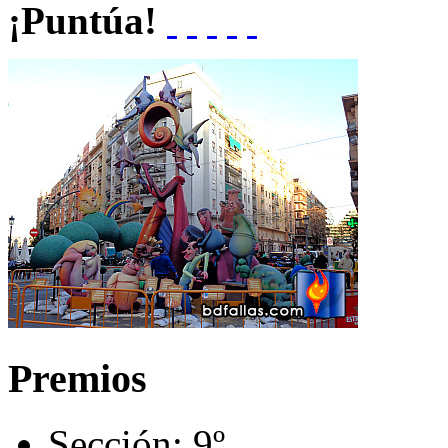
¡Puntúa!
Premios
Sección:
9º