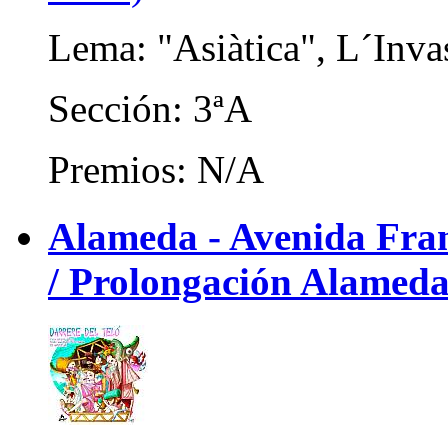
Lema: "Asiàtica", L´Inva
Sección: 3ªA
Premios: N/A
Alameda - Avenida Franc
/ Prolongación Alameda)