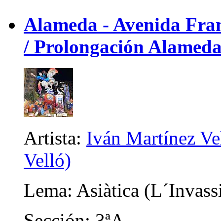
Alameda - Avenida Franc
/ Prolongación Alameda
Artista:
Iván Martínez Ve
Velló)
Lema: Asiàtica (L´Invass
Sección: 3ªA