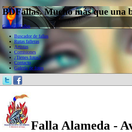
BDFallas. Mucho más que una bas
Guía BDFallas
Buscador de fallas
Rutas falleras
Artistas
Comisiones
¿Tienes fotos?
Contacto
Galería de fotos
Falla Alameda - A