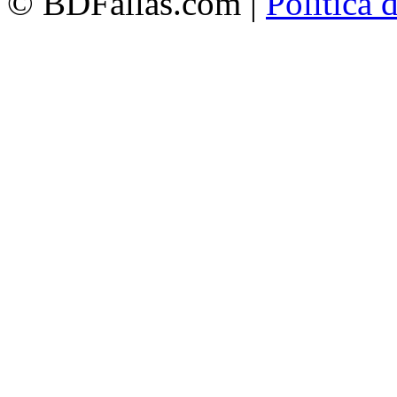
© BDFallas.com |
Política 