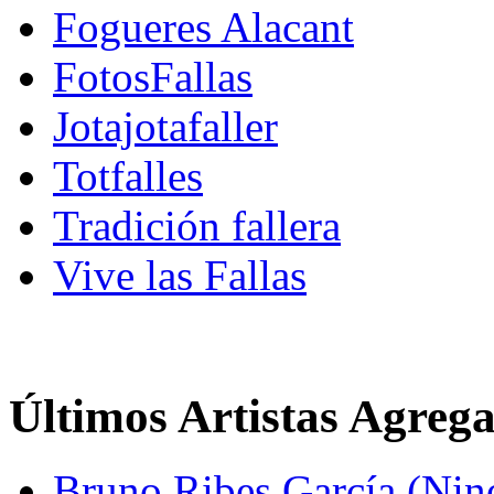
Fogueres Alacant
FotosFallas
Jotajotafaller
Totfalles
Tradición fallera
Vive las Fallas
Últimos Artistas Agreg
Bruno Ribes García (Nin