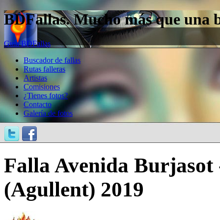
BDFallas. Mucho más que una bas
Guía BDFallas
Buscador de fallas
Rutas falleras
Artistas
Comisiones
¿Tienes fotos?
Contacto
Galería de fotos
Falla Avenida Burjasot 
(Agullent) 2019