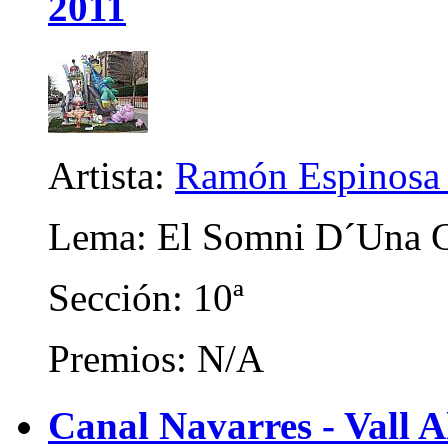
2011
Artista:
Ramón Espinosa 
Lema: El Somni D´Una G
Sección: 10ª
Premios: N/A
Canal Navarres - Vall A