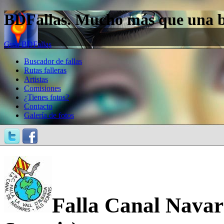
BDFallas. Mucho más que una bas
Guía BDFallas
Buscador de fallas
Rutas falleras
Artistas
Comisiones
¿Tienes fotos?
Contacto
Galería de fotos
Falla Canal Navarr