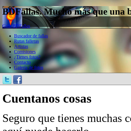
BDFallas. Mucho más que una bas
Guía BDFallas
Buscador de fallas
Rutas falleras
Artistas
Comisiones
¿Tienes fotos?
Contacto
Galería de fotos
Cuentanos cosas
Seguro que tienes muchas c