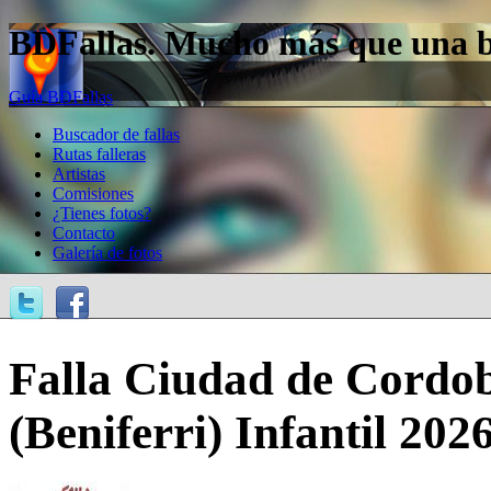
BDFallas. Mucho más que una bas
Guía BDFallas
Buscador de fallas
Rutas falleras
Artistas
Comisiones
¿Tienes fotos?
Contacto
Galería de fotos
Falla Ciudad de Cordob
(Beniferri) Infantil 202