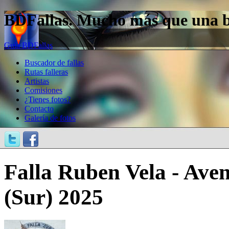
BDFallas. Mucho más que una bas
Guía BDFallas
Buscador de fallas
Rutas falleras
Artistas
Comisiones
¿Tienes fotos?
Contacto
Galería de fotos
Falla Ruben Vela - Av
(Sur) 2025