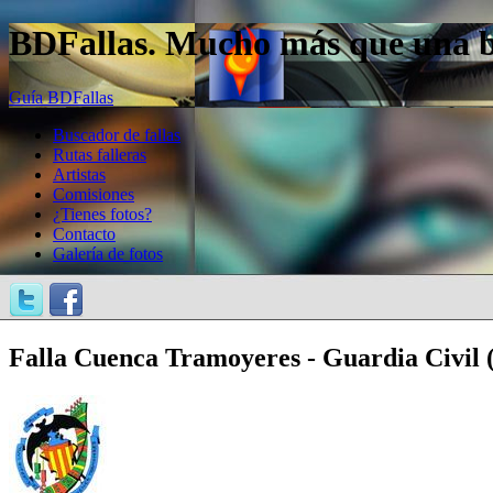
BDFallas. Mucho más que una bas
Guía BDFallas
Buscador de fallas
Rutas falleras
Artistas
Comisiones
¿Tienes fotos?
Contacto
Galería de fotos
Falla Cuenca Tramoyeres - Guardia Civil (