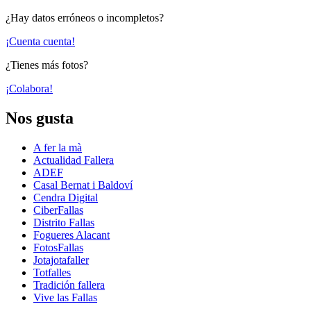
¿Hay datos erróneos o incompletos?
¡Cuenta cuenta!
¿Tienes más fotos?
¡Colabora!
Nos gusta
A fer la mà
Actualidad Fallera
ADEF
Casal Bernat i Baldoví
Cendra Digital
CiberFallas
Distrito Fallas
Fogueres Alacant
FotosFallas
Jotajotafaller
Totfalles
Tradición fallera
Vive las Fallas