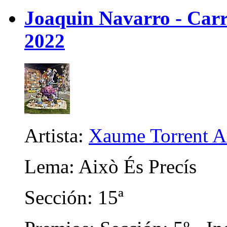
Joaquin Navarro - Carri
2022
Artista:
Xaume Torrent A
Lema: Això És Precís
Sección: 15ª