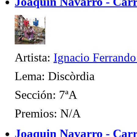
Joaquin Navarro - Carr
Artista:
Ignacio Ferrando
Lema: Discòrdia
Sección: 7ªA
Premios: N/A
Joaquin Navarro - Carri