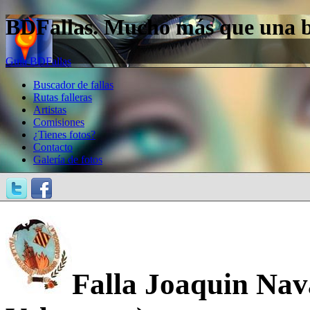
BDFallas. Mucho más que una bas
Guía BDFallas
Buscador de fallas
Rutas falleras
Artistas
Comisiones
¿Tienes fotos?
Contacto
Galería de fotos
Falla Joaquin Nava