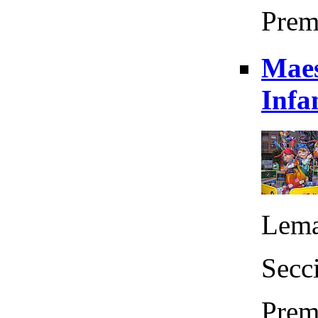
Prem
Maes
Infa
Lema
Secci
Prem