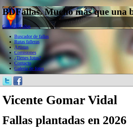
BDFallas. Mucho más que una bas
Guía BDFallas
Buscador de fallas
Rutas falleras
Artistas
Comisiones
¿Tienes fotos?
Contacto
Galería de fotos
Vicente Gomar Vidal
Fallas plantadas en 2026