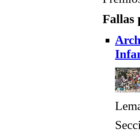
Fallas
Arch
Infa
Lema
Secci