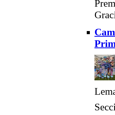
Premi
Graci
Cami
Prim
Lema
Secci