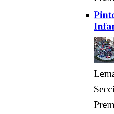
Pint
Infa
Lema
Secci
Prem