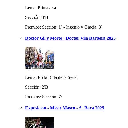
Lema: Primavera
Sección: 3ªB
Premios: Sección: 1º - Ingenio y Gracia: 3º
Doctor Gil y Morte - Doctor Vila Barbera 2025
Lema: En la Ruta de la Seda
Sección: 2ªB
Premios: Sección: 7º
Exposicion - Micer Masco - A. Baca 2025