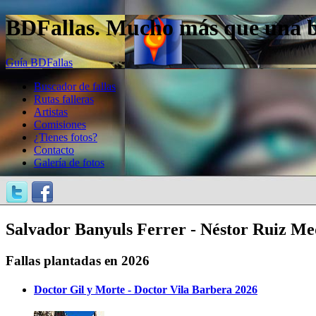
BDFallas. Mucho más que una bas
Guía BDFallas
Buscador de fallas
Rutas falleras
Artistas
Comisiones
¿Tienes fotos?
Contacto
Galería de fotos
Salvador Banyuls Ferrer - Néstor Ruiz Med
Fallas plantadas en 2026
Doctor Gil y Morte - Doctor Vila Barbera 2026