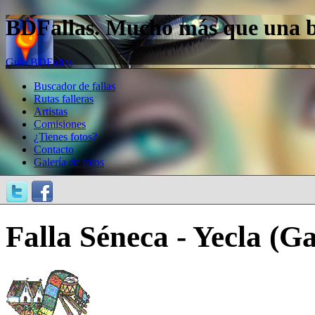
BDFallas. Mucho más que una bas
Guía BDFallas
Buscador de fallas
Rutas falleras
Artistas
Comisiones
¿Tienes fotos?
Contacto
Galería de fotos
Falla Séneca - Yecla (G