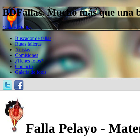
BDFallas. Mucho más que una bas
Guía BDFallas
Buscador de fallas
Rutas falleras
Artistas
Comisiones
¿Tienes fotos?
Contacto
Galería de fotos
Falla Pelayo - Mat