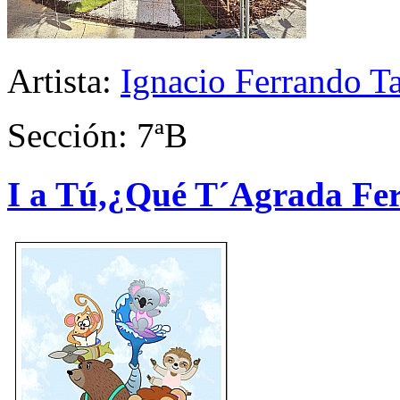
Artista:
Ignacio Ferrando T
Sección: 7ªB
I a Tú,¿Qué T´Agrada Fe