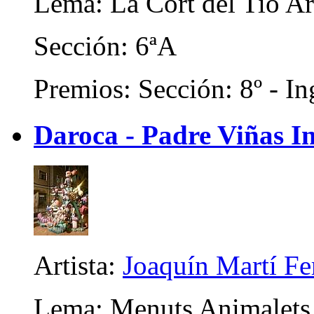
Lema: La Cort del Tio Ar
Sección: 6ªA
Premios: Sección: 8º - In
Daroca - Padre Viñas In
Artista:
Joaquín Martí F
Lema: Menuts Animalets