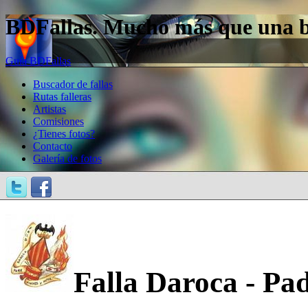
BDFallas. Mucho más que una bas
Guía BDFallas
Buscador de fallas
Rutas falleras
Artistas
Comisiones
¿Tienes fotos?
Contacto
Galería de fotos
Falla Daroca - Pa