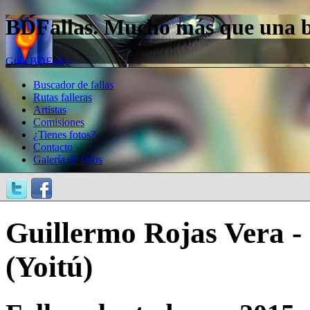
BDFallas. Mucho más que una bas
Guía BDFallas
Buscador de fallas
Rutas falleras
Artistas
Comisiones
¿Tienes fotos?
Contacto
Galería de fotos
Guillermo Rojas Vera -
(Yoitú)