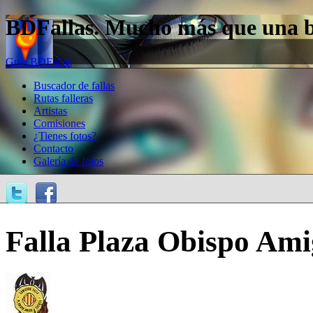
BDFallas. Mucho más que una bas
Guía BDFallas
Buscador de fallas
Rutas falleras
Artistas
Comisiones
¿Tienes fotos?
Contacto
Galería de fotos
Falla Plaza Obispo Ami