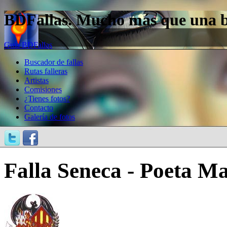
BDFallas. Mucho más que una bas
Guía BDFallas
Buscador de fallas
Rutas falleras
Artistas
Comisiones
¿Tienes fotos?
Contacto
Galería de fotos
Falla Seneca - Poeta Ma