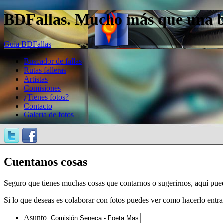
BDFallas. Mucho más que una bas
Guía BDFallas
Buscador de fallas
Rutas falleras
Artistas
Comisiones
¿Tienes fotos?
Contacto
Galería de fotos
Cuentanos cosas
Seguro que tienes muchas cosas que contarnos o sugerirnos, aquí pue
Si lo que deseas es colaborar con fotos puedes ver como hacerlo entr
Asunto