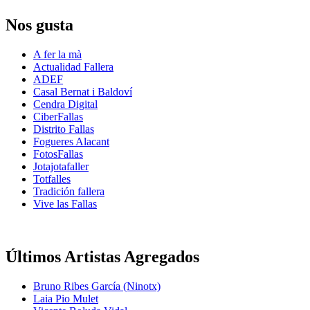
Nos gusta
A fer la mà
Actualidad Fallera
ADEF
Casal Bernat i Baldoví
Cendra Digital
CiberFallas
Distrito Fallas
Fogueres Alacant
FotosFallas
Jotajotafaller
Totfalles
Tradición fallera
Vive las Fallas
Últimos Artistas Agregados
Bruno Ribes García (Ninotx)
Laia Pio Mulet