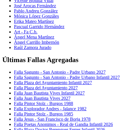
Vicente Boluda Vidal
José Arocas Fernández
Pablo Andreu González
Mónica López Gonzáles
Erika Mateo Martínez
Pascual Garrido Hernández
Art - Fa C.b.
Ángel Mena Martínez
Ángel Carrillo Imbernón
Raúl Zamora Jurado
Últimas Fallas Agregadas
Falla Sagunto - San Antonio - Padre Urbano 2027
Falla Sagunto - San Antonio - Padre Urbano Infantil 2027
Falla Plaza del Ayuntamiento Infantil 2027
Falla Plaza del Ayuntamiento 2027
Falla Juan Bautista Vives Infantil 2027
Falla Juan Bautista Vives 2027
Falla Pintor Stolz - Burgos 1988
Falla Explorador Andres - Jalance 1982
Falla Pintor Stolz - Burgos 1985
Falla Jesus - San Francisco de Borja 1978
Falla Poetas Anonimos - Real de Gandia Infantil 2026
Falla Plaza Doctor Berenguer Ferrer Infantil 2026