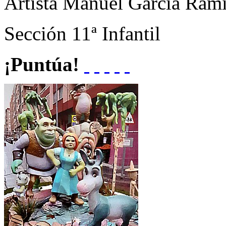
Artista
Manuel García Ramí
Sección
11ª Infantil
¡Puntúa!