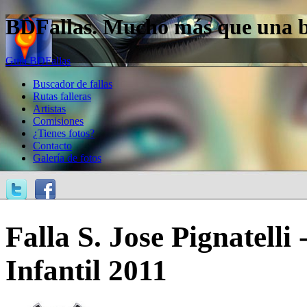
BDFallas. Mucho más que una bas
Guía BDFallas
Buscador de fallas
Rutas falleras
Artistas
Comisiones
¿Tienes fotos?
Contacto
Galería de fotos
Falla S. Jose Pignatelli 
Infantil 2011