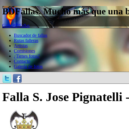
BDFallas. Mucho más que una bas
Guía BDFallas
Buscador de fallas
Rutas falleras
Artistas
Comisiones
¿Tienes fotos?
Contacto
Galería de fotos
Falla S. Jose Pignatelli