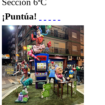
Sección
6ªC
¡Puntúa!