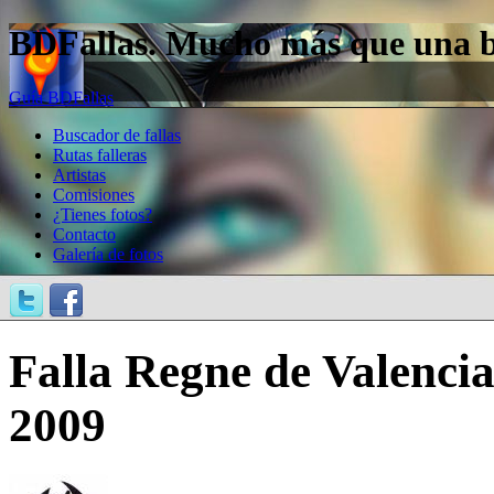
BDFallas. Mucho más que una bas
Guía BDFallas
Buscador de fallas
Rutas falleras
Artistas
Comisiones
¿Tienes fotos?
Contacto
Galería de fotos
Falla Regne de Valencia
2009