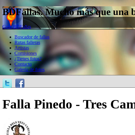
BDFallas. Mucho más que una bas
Guía BDFallas
Buscador de fallas
Rutas falleras
Artistas
Comisiones
¿Tienes fotos?
Contacto
Galería de fotos
Falla Pinedo - Tres Cam