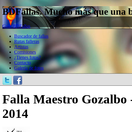
BDFallas. Mucho más que una bas
Guía BDFallas
Buscador de fallas
Rutas falleras
Artistas
Comisiones
¿Tienes fotos?
Contacto
Galería de fotos
Falla Maestro Gozalbo -
2014