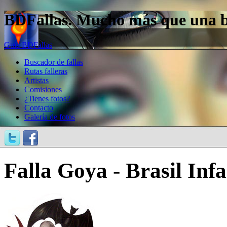
BDFallas. Mucho más que una bas
Guía BDFallas
Buscador de fallas
Rutas falleras
Artistas
Comisiones
¿Tienes fotos?
Contacto
Galería de fotos
Falla Goya - Brasil Infa