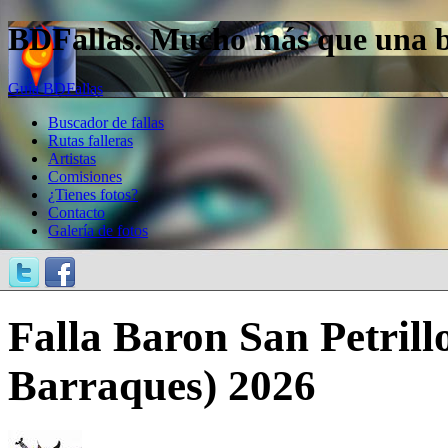
BDFallas. Mucho más que una bas
Guía BDFallas
Buscador de fallas
Rutas falleras
Artistas
Comisiones
¿Tienes fotos?
Contacto
Galería de fotos
Falla Baron San Petrill
Barraques) 2026