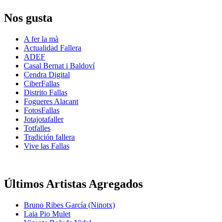
Nos gusta
A fer la mà
Actualidad Fallera
ADEF
Casal Bernat i Baldoví
Cendra Digital
CiberFallas
Distrito Fallas
Fogueres Alacant
FotosFallas
Jotajotafaller
Totfalles
Tradición fallera
Vive las Fallas
Últimos Artistas Agregados
Bruno Ribes García (Ninotx)
Laia Pio Mulet