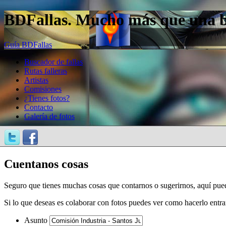
BDFallas. Mucho más que una bas
Guía BDFallas
Buscador de fallas
Rutas falleras
Artistas
Comisiones
¿Tienes fotos?
Contacto
Galería de fotos
Cuentanos cosas
Seguro que tienes muchas cosas que contarnos o sugerirnos, aquí pue
Si lo que deseas es colaborar con fotos puedes ver como hacerlo entr
Asunto