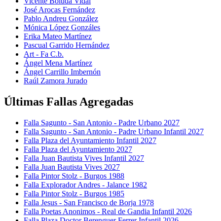
Vicente Boluda Vidal
José Arocas Fernández
Pablo Andreu González
Mónica López Gonzáles
Erika Mateo Martínez
Pascual Garrido Hernández
Art - Fa C.b.
Ángel Mena Martínez
Ángel Carrillo Imbernón
Raúl Zamora Jurado
Últimas Fallas Agregadas
Falla Sagunto - San Antonio - Padre Urbano 2027
Falla Sagunto - San Antonio - Padre Urbano Infantil 2027
Falla Plaza del Ayuntamiento Infantil 2027
Falla Plaza del Ayuntamiento 2027
Falla Juan Bautista Vives Infantil 2027
Falla Juan Bautista Vives 2027
Falla Pintor Stolz - Burgos 1988
Falla Explorador Andres - Jalance 1982
Falla Pintor Stolz - Burgos 1985
Falla Jesus - San Francisco de Borja 1978
Falla Poetas Anonimos - Real de Gandia Infantil 2026
Falla Plaza Doctor Berenguer Ferrer Infantil 2026