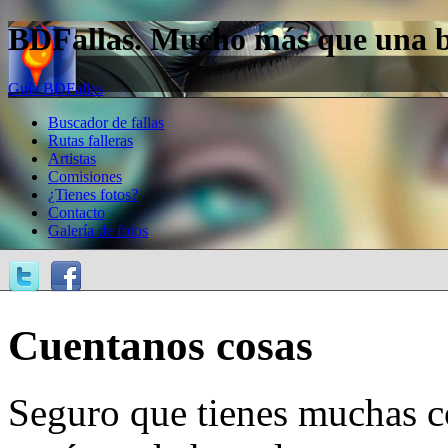
BDFallas. Mucho más que una bas
Guía BDFallas
Buscador de fallas
Rutas falleras
Artistas
Comisiones
¿Tienes fotos?
Contacto
Galería de fotos
Cuentanos cosas
Seguro que tienes muchas c