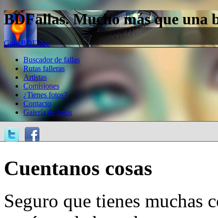
BDFallas. Mucho más que una bas
Guía BDFallas
Buscador de fallas
Rutas falleras
Artistas
Comisiones
¿Tienes fotos?
Contacto
Galería de fotos
Cuentanos cosas
Seguro que tienes muchas c