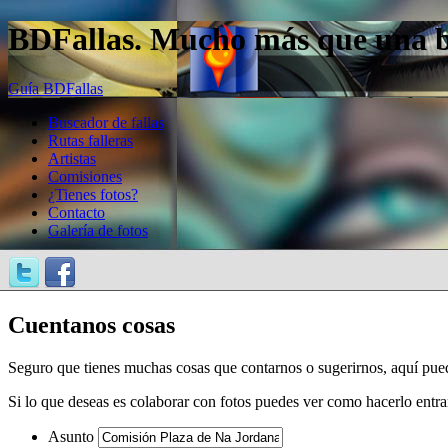
BDFallas. Mucho más que una bas
Guía BDFallas
Buscador de fallas
Rutas falleras
Artistas
Comisiones
¿Tienes fotos?
Contacto
Galería de fotos
Cuentanos cosas
Seguro que tienes muchas cosas que contarnos o sugerirnos, aquí pue
Si lo que deseas es colaborar con fotos puedes ver como hacerlo entr
Asunto