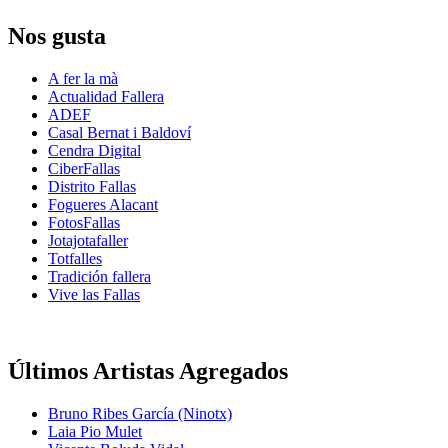
Nos gusta
A fer la mà
Actualidad Fallera
ADEF
Casal Bernat i Baldoví
Cendra Digital
CiberFallas
Distrito Fallas
Fogueres Alacant
FotosFallas
Jotajotafaller
Totfalles
Tradición fallera
Vive las Fallas
Últimos Artistas Agregados
Bruno Ribes García (Ninotx)
Laia Pio Mulet