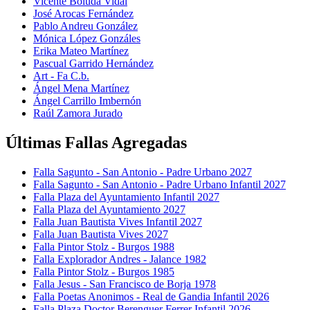
Vicente Boluda Vidal
José Arocas Fernández
Pablo Andreu González
Mónica López Gonzáles
Erika Mateo Martínez
Pascual Garrido Hernández
Art - Fa C.b.
Ángel Mena Martínez
Ángel Carrillo Imbernón
Raúl Zamora Jurado
Últimas Fallas Agregadas
Falla Sagunto - San Antonio - Padre Urbano 2027
Falla Sagunto - San Antonio - Padre Urbano Infantil 2027
Falla Plaza del Ayuntamiento Infantil 2027
Falla Plaza del Ayuntamiento 2027
Falla Juan Bautista Vives Infantil 2027
Falla Juan Bautista Vives 2027
Falla Pintor Stolz - Burgos 1988
Falla Explorador Andres - Jalance 1982
Falla Pintor Stolz - Burgos 1985
Falla Jesus - San Francisco de Borja 1978
Falla Poetas Anonimos - Real de Gandia Infantil 2026
Falla Plaza Doctor Berenguer Ferrer Infantil 2026