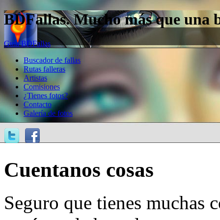
BDFallas. Mucho más que una bas
Guía BDFallas
Buscador de fallas
Rutas falleras
Artistas
Comisiones
¿Tienes fotos?
Contacto
Galería de fotos
Cuentanos cosas
Seguro que tienes muchas c