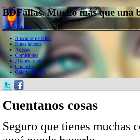
BDFallas. Mucho más que una bas
Guía BDFallas
Buscador de fallas
Rutas falleras
Artistas
Comisiones
¿Tienes fotos?
Contacto
Galería de fotos
Cuentanos cosas
Seguro que tienes muchas c