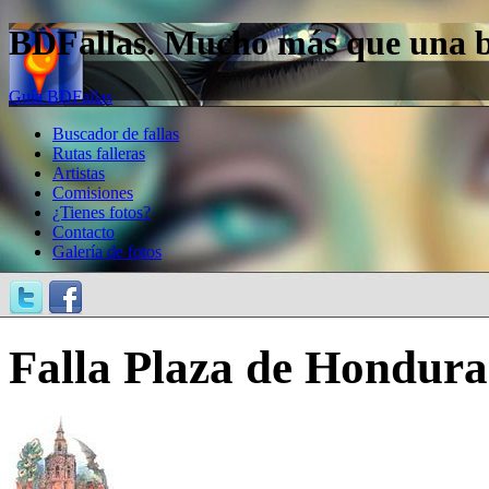
BDFallas. Mucho más que una bas
Guía BDFallas
Buscador de fallas
Rutas falleras
Artistas
Comisiones
¿Tienes fotos?
Contacto
Galería de fotos
Falla Plaza de Honduras