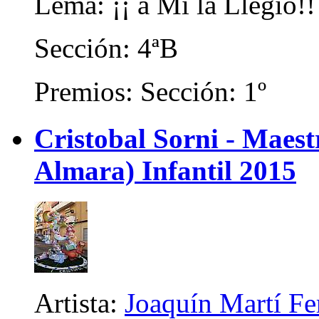
Lema: ¡¡ a Mí la Llegió!!
Sección: 4ªB
Premios: Sección: 1º
Cristobal Sorni - Maes
Almara) Infantil 2015
Artista:
Joaquín Martí F