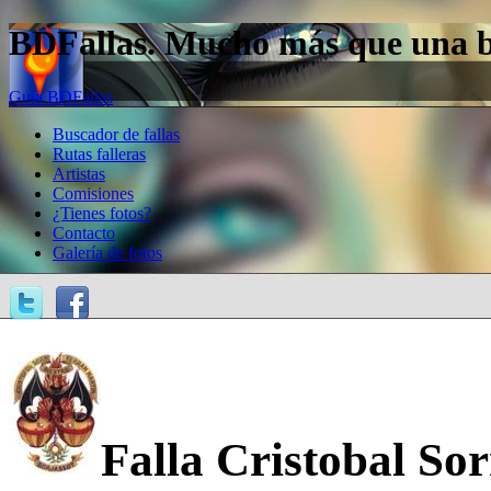
BDFallas. Mucho más que una bas
Guía BDFallas
Buscador de fallas
Rutas falleras
Artistas
Comisiones
¿Tienes fotos?
Contacto
Galería de fotos
Falla Cristobal So