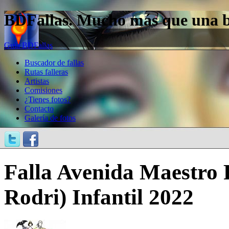
BDFallas. Mucho más que una bas
Guía BDFallas
Buscador de fallas
Rutas falleras
Artistas
Comisiones
¿Tienes fotos?
Contacto
Galería de fotos
Falla Avenida Maestro 
Rodri) Infantil 2022