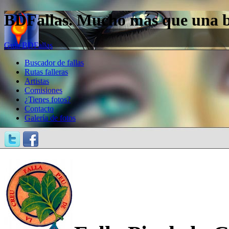
BDFallas. Mucho más que una bas
Guía BDFallas
Buscador de fallas
Rutas falleras
Artistas
Comisiones
¿Tienes fotos?
Contacto
Galería de fotos