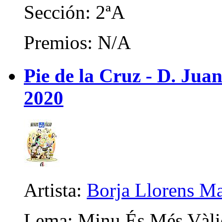
Sección: 2ªA
Premios: N/A
Pie de la Cruz - D. Juan
2020
Artista:
Borja Llorens Ma
Lema: Minu És Més Vàli